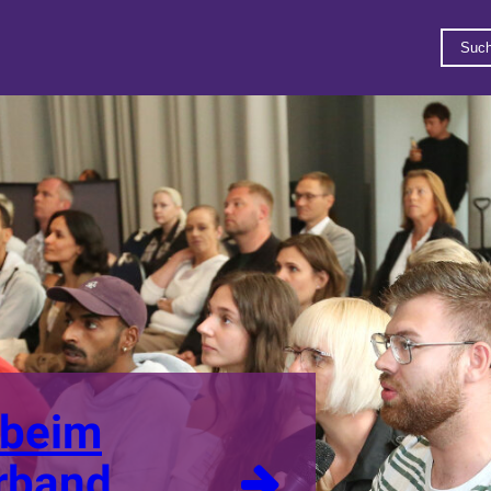
 beim
rband