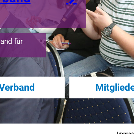
and für
Verband
Mitglied
Impre