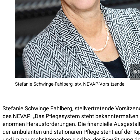
©
N
Stefanie Schwinge-Fahlberg, stv. NEVAP-Vorsitzende
Stefanie Schwinge Fahlberg, stellvertretende Vorsitzen
des NEVAP: „Das Pflegesystem steht bekanntermaßen 
enormen Herausforderungen. Die finanzielle Ausgestal
der ambulanten und stationären Pflege steht auf der Ki
und immer mehr Menschen sind bei der Bewältigung de